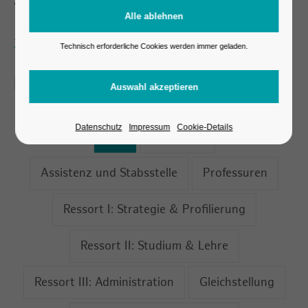
Team & Organisation
Zu den Gremien
Technisch erforderliche Cookies werden immer geladen.
Das Team der BHH
Datenschutz
Impressum
Cookie-Details
Alle
Präsidium
Assistenz und Stabsstelle
Professuren
Ressort I: Strategie & Profilierung
Ressort II: Studium & Lehre
Ressort III: Administration
Gleichstellung