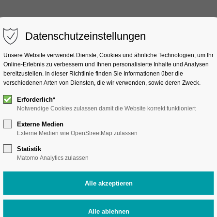
Datenschutzeinstellungen
Studienangebot
Unternehmenspartne
Unsere Website verwendet Dienste, Cookies und ähnliche Technologien, um Ihr
Online-Erlebnis zu verbessern und Ihnen personalisierte Inhalte und Analysen
bereitzustellen. In dieser Richtlinie finden Sie Informationen über die
verschiedenen Arten von Diensten, die wir verwenden, sowie deren Zweck.
Erforderlich*
Notwendige Cookies zulassen damit die Website korrekt funktioniert
Externe Medien
Externe Medien wie OpenStreetMap zulassen
Statistik
Matomo Analytics zulassen