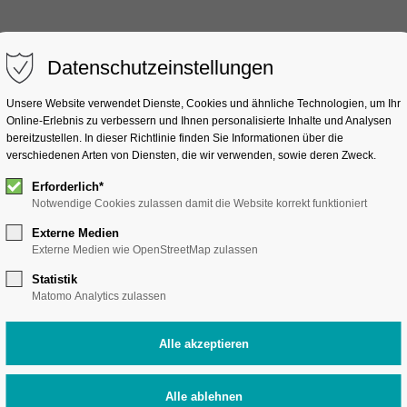
Datenschutzeinstellungen
Studienangebot
Unternehmenspartne
Unsere Website verwendet Dienste, Cookies und ähnliche Technologien, um Ihr
Online-Erlebnis zu verbessern und Ihnen personalisierte Inhalte und Analysen
bereitzustellen. In dieser Richtlinie finden Sie Informationen über die
verschiedenen Arten von Diensten, die wir verwenden, sowie deren Zweck.
Erforderlich*
Notwendige Cookies zulassen damit die Website korrekt funktioniert
Externe Medien
Externe Medien wie OpenStreetMap zulassen
Statistik
Matomo Analytics zulassen