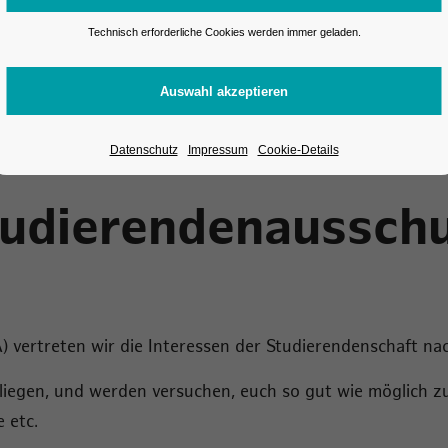
Technisch erforderliche Cookies werden immer geladen.
Team & Organisation
AStA
Datenschutz
Impressum
Cookie-Details
tudierendenaussch
) vertreten wir die Interessen der Studierendenschaft na
iegen, und werden versuchen, euch so gut wie möglich zu
 etc.