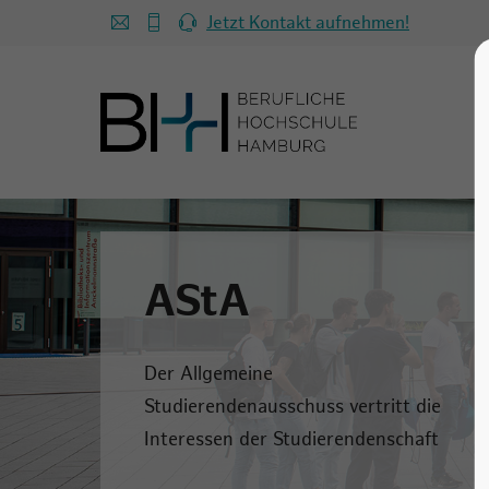
Jetzt Kontakt aufnehmen!
AStA
Der Allgemeine
Studierendenausschuss vertritt die
Interessen der Studierendenschaft