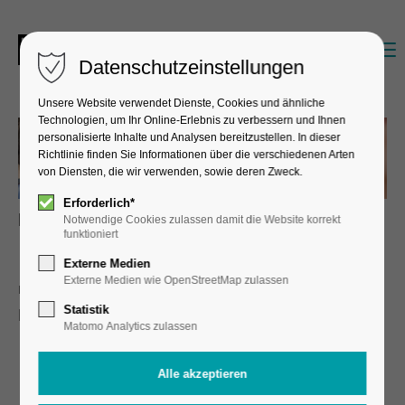
Datenschutzeinstellungen
Unsere Website verwendet Dienste, Cookies und ähnliche
Technologien, um Ihr Online-Erlebnis zu verbessern und Ihnen
personalisierte Inhalte und Analysen bereitzustellen. In dieser
Richtlinie finden Sie Informationen über die verschiedenen Arten
von Diensten, die wir verwenden, sowie deren Zweck.
Erforderlich*
B.Sc. Informatik
Notwendige Cookies zulassen damit die Website korrekt
funktioniert
Externe Medien
Externe Medien wie OpenStreetMap zulassen
mit Ausbildung zur Fachinformatikerin oder zum
Statistik
Fachinformatiker
Matomo Analytics zulassen
Jetzt Unternehmenspartner finden!