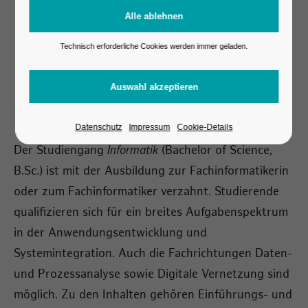
Technisch erforderliche Cookies werden immer geladen.
Informatik
Datenschutz
Impressum
Cookie-Details
Der Studiengang
Informatik
(Bachelor of Science,
B.Sc.) ist mit der Ausbildung zur Fachinformatikerin
oder zum Fachinformatiker verzahnt. Studierende
qualifizieren sich für ein breites Aufgabenspektrum
in der Anwendungsentwicklung und
Systemintegration. Auch die Fachrichtungen Daten-
und Prozessanalyse sowie Digitale Vernetzung sind
möglich. Zu den Inhalten gehören Einführungs- und